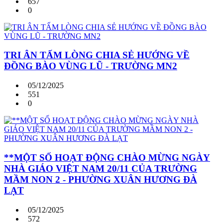
657
0
TRI ÂN TẤM LÒNG CHIA SẺ HƯỚNG VỀ
ĐỒNG BÀO VÙNG LŨ - TRƯỜNG MN2
05/12/2025
551
0
**MỘT SỐ HOẠT ĐỘNG CHÀO MỪNG NGÀY
NHÀ GIÁO VIỆT NAM 20/11 CỦA TRƯỜNG
MẦM NON 2 - PHƯỜNG XUÂN HƯƠNG ĐÀ
LẠT
05/12/2025
572