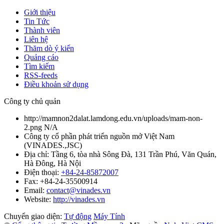
Giới thiệu
Tin Tức
Thành viên
Liên hệ
Thăm dò ý kiến
Quảng cáo
Tìm kiếm
RSS-feeds
Điều khoản sử dụng
Công ty chủ quản
http://mamnon2dalat.lamdong.edu.vn/uploads/mam-non-
2.png
N/A
Công ty cổ phần phát triển nguồn mở Việt Nam
(
VINADES.,JSC
)
Địa chỉ:
Tầng 6, tòa nhà Sông Đà, 131 Trần Phú, Văn Quán,
Hà Đông, Hà Nội
Điện thoại:
+84-24-85872007
Fax:
+84-24-35500914
Email:
contact@vinades.vn
Website:
http://vinades.vn
Chuyển giao diện:
Tự động
Máy Tính