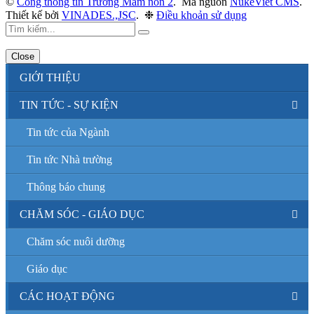
©
Cổng thông tin Trường Mầm non 2
.
Mã nguồn
NukeViet CMS
.
Thiết kế bởi
VINADES.,JSC
.
❉
Điều khoản sử dụng
Close
GIỚI THIỆU
TIN TỨC - SỰ KIỆN
Tin tức của Ngành
Tin tức Nhà trường
Thông báo chung
CHĂM SÓC - GIÁO DỤC
Chăm sóc nuôi dưỡng
Giáo dục
CÁC HOẠT ĐỘNG