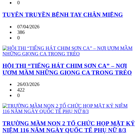
0
TUYÊN TRUYỀN BỆNH TAY CHÂN MIỆNG
07/04/2026
386
0
HỘI THI “TIẾNG HÁT CHIM SƠN CA” – NƠI
ƯƠM MẦM NHỮNG GIỌNG CA TRONG TRẺO
26/03/2026
422
0
TRƯỜNG MẦM NON 2 TỔ CHỨC HỌP MẶT KỶ
NIỆM 116 NĂM NGÀY QUỐC TẾ PHỤ NỮ 8/3