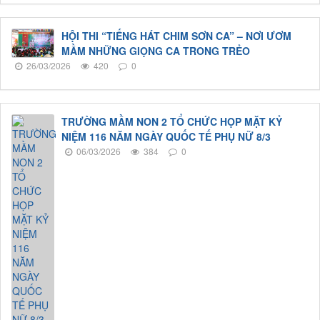
HỘI THI “TIẾNG HÁT CHIM SƠN CA” – NƠI ƯƠM
MẦM NHỮNG GIỌNG CA TRONG TRẺO
26/03/2026
420
0
TRƯỜNG MẦM NON 2 TỔ CHỨC HỌP MẶT KỶ
NIỆM 116 NĂM NGÀY QUỐC TẾ PHỤ NỮ 8/3
06/03/2026
384
0