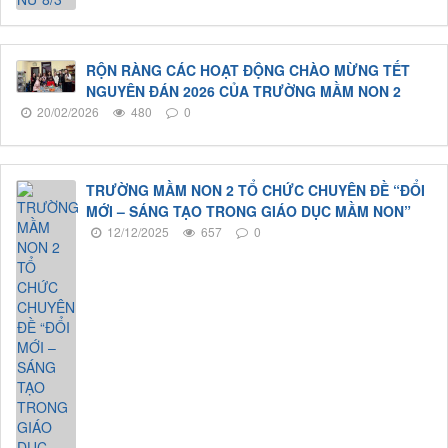
RỘN RÀNG CÁC HOẠT ĐỘNG CHÀO MỪNG TẾT
NGUYÊN ĐÁN 2026 CỦA TRƯỜNG MẦM NON 2
20/02/2026
480
0
TRƯỜNG MẦM NON 2 TỔ CHỨC CHUYÊN ĐỀ “ĐỔI
MỚI – SÁNG TẠO TRONG GIÁO DỤC MẦM NON”
12/12/2025
657
0