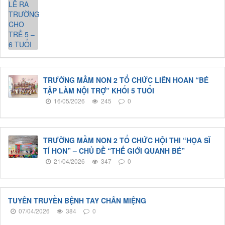
TRƯỜNG MẦM NON 2 TỔ CHỨC LIÊN HOAN “BÉ
TẬP LÀM NỘI TRỢ” KHỐI 5 TUỔI
16/05/2026
245
0
TRƯỜNG MẦM NON 2 TỔ CHỨC HỘI THI “HỌA SĨ
TÍ HON” – CHỦ ĐỀ “THẾ GIỚI QUANH BÉ”
21/04/2026
347
0
TUYÊN TRUYỀN BỆNH TAY CHÂN MIỆNG
07/04/2026
384
0