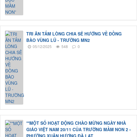
TRI ÂN TẤM LÒNG CHIA SẺ HƯỚNG VỀ ĐỒNG
BÀO VÙNG LŨ - TRƯỜNG MN2
05/12/2025
548
0
**MỘT SỐ HOẠT ĐỘNG CHÀO MỪNG NGÀY NHÀ
GIÁO VIỆT NAM 20/11 CỦA TRƯỜNG MẦM NON 2 -
PHƯỜNG XUÂN HƯƠNG ĐÀ LẠT