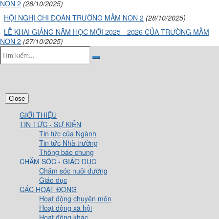
NON 2
(28/10/2025)
HỘI NGHỊ CHI ĐOÀN TRƯỜNG MẦM NON 2
(28/10/2025)
LỄ KHAI GIẢNG NĂM HỌC MỚI 2025 - 2026 CỦA TRƯỜNG MẦM
NON 2
(27/10/2025)
Close
GIỚI THIỆU
TIN TỨC - SỰ KIỆN
Tin tức của Ngành
Tin tức Nhà trường
Thông báo chung
CHĂM SÓC - GIÁO DỤC
Chăm sóc nuôi dưỡng
Giáo dục
CÁC HOẠT ĐỘNG
Hoạt động chuyên môn
Hoạt động xã hội
Hoạt động khác