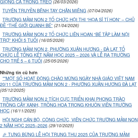
GIỌNG CA TRONG TRẺO
(26/03/2026)
TUYÊN TRUYỀN BỆNH TAY CHÂN MIỆNG
(07/04/2026)
TRƯỜNG MẦM NON 2 TỔ CHỨC HỘI THI “HỌA SĨ TÍ HON” – CHỦ
ĐỀ “THẾ GIỚI QUANH BÉ”
(21/04/2026)
TRƯỜNG MẦM NON 2 TỔ CHỨC LIÊN HOAN “BÉ TẬP LÀM NỘI
TRỢ” KHỐI 5 TUỔI
(16/05/2026)
TRƯỜNG MẦM NON 2, PHƯỜNG XUÂN HƯƠNG - ĐÀ LẠT TỔ
CHỨC LỄ TỔNG KẾT NĂM HỌC 2025 – 2026 VÀ LỄ RA TRƯỜNG
CHO TRẺ 5 – 6 TUỔI
(25/05/2026)
Những tin cũ hơn
**MỘT SỐ HOẠT ĐỘNG CHÀO MỪNG NGÀY NHÀ GIÁO VIỆT NAM
20/11 CỦA TRƯỜNG MẦM NON 2 - PHƯỜNG XUÂN HƯƠNG ĐÀ LẠT
(05/12/2025)
TRƯỜNG MẦM NON 2 TÍCH CỰC TRIỂN KHAI PHONG TRÀO
TRỒNG CÂY XANH, TRỒNG HOA TRONG KHUÔN VIÊN TRƯỜNG
HỌC
(16/11/2025)
HỘI NGHỊ CÁN BỘ, CÔNG CHỨC, VIÊN CHỨC TRƯỜNG MẦM NON
2 NĂM HỌC 2025–2026
(29/10/2025)
🎉 TƯNG BỪNG LỄ HỘI TRUNG THU 2025 CỦA TRƯỜNG MẦM