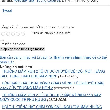
Tác giả:
Website Nhà Trường Quản trị
, Đặng Thị Phương Dung
Tweet
Tổng số điểm của bài viết là: 0 trong 0 đánh giá
Click để đánh giá bài viết
Ý kiến bạn đọc
Bạn cần đăng nhập với tư cách là
Thành viên chính thức
để có thể
bình luận
Những tin mới hơn
TRƯỜNG MẦM NON 2 TỔ CHỨC CHUYÊN ĐỀ “ĐỔI MỚI – SÁNG
TẠO TRONG GIÁO DỤC MẦM NON”
(12/12/2025)
RỘN RÀNG CÁC HOẠT ĐỘNG CHÀO MỪNG TẾT NGUYÊN ĐÁN
2026 CỦA TRƯỜNG MẦM NON 2
(20/02/2026)
TRƯỜNG MẦM NON 2 TỔ CHỨC HỌP MẶT KỶ NIỆM 116 NĂM
NGÀY QUỐC TẾ PHỤ NỮ 8/3
(06/03/2026)
HỘI THI “TIẾNG HÁT CHIM SƠN CA” – NƠI ƯƠM MẦM NHỮNG