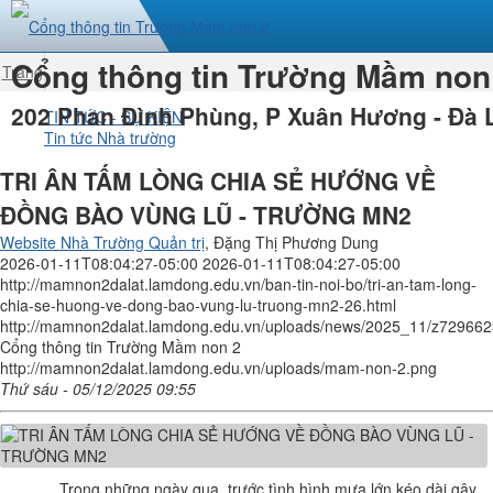
Cổng thông tin Trường Mầm non
Trang
nhất
202 Phan Đình Phùng, P Xuân Hương - Đà 
TIN TỨC - SỰ KIỆN
Tin tức Nhà trường
TRI ÂN TẤM LÒNG CHIA SẺ HƯỚNG VỀ
ĐỒNG BÀO VÙNG LŨ - TRƯỜNG MN2
Website Nhà Trường Quản trị
, Đặng Thị Phương Dung
2026-01-11T08:04:27-05:00
2026-01-11T08:04:27-05:00
http://mamnon2dalat.lamdong.edu.vn/ban-tin-noi-bo/tri-an-tam-long-
chia-se-huong-ve-dong-bao-vung-lu-truong-mn2-26.html
http://mamnon2dalat.lamdong.edu.vn/uploads/news/2025_11/z729
Cổng thông tin Trường Mầm non 2
http://mamnon2dalat.lamdong.edu.vn/uploads/mam-non-2.png
Thứ sáu - 05/12/2025 09:55
Trong những ngày qua, trước tình hình mưa lớn kéo dài gây