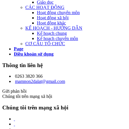
Giáo dục
CÁC HOẠT ĐỘNG
Hoạt động chuyên môn
Hoạt động xã hội
Hoạt động khác
KẾ HOẠCH - HƯỚNG DẪN
Kế hoạch chung
Kế hoạch chuyên môn
CƠ CẤU TỔ CHỨC
Page
Điều khoản sử dụng
Thông tin liên hệ
0263 3820 366
mamnon2dalat@gmail.com
Gửi phản hồi
Chúng tôi trên mạng xã hội
Chúng tôi trên mạng xã hội