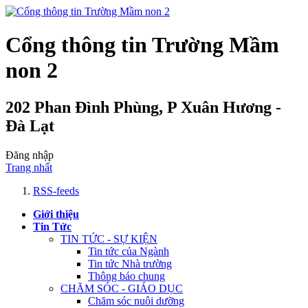
Cổng thông tin Trường Mầm
non 2
202 Phan Đình Phùng, P Xuân Hương -
Đà Lạt
Đăng nhập
Trang nhất
RSS-feeds
Giới thiệu
Tin Tức
TIN TỨC - SỰ KIỆN
Tin tức của Ngành
Tin tức Nhà trường
Thông báo chung
CHĂM SÓC - GIÁO DỤC
Chăm sóc nuôi dưỡng