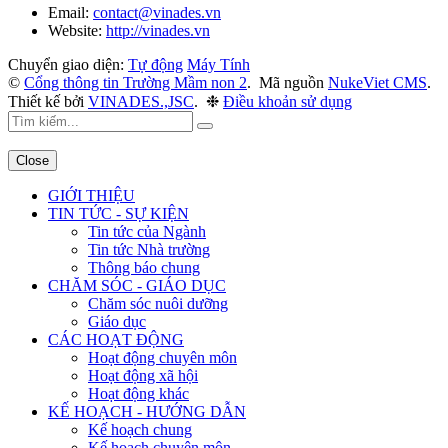
Email:
contact@vinades.vn
Website:
http://vinades.vn
Chuyển giao diện:
Tự động
Máy Tính
©
Cổng thông tin Trường Mầm non 2
.
Mã nguồn
NukeViet CMS
.
Thiết kế bởi
VINADES.,JSC
.
❉
Điều khoản sử dụng
Close
GIỚI THIỆU
TIN TỨC - SỰ KIỆN
Tin tức của Ngành
Tin tức Nhà trường
Thông báo chung
CHĂM SÓC - GIÁO DỤC
Chăm sóc nuôi dưỡng
Giáo dục
CÁC HOẠT ĐỘNG
Hoạt động chuyên môn
Hoạt động xã hội
Hoạt động khác
KẾ HOẠCH - HƯỚNG DẪN
Kế hoạch chung
Kế hoạch chuyên môn