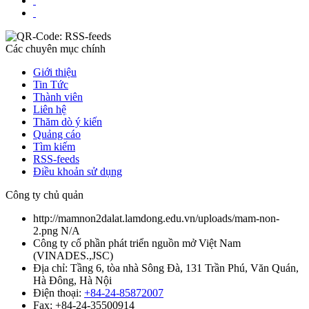
Các chuyên mục chính
Giới thiệu
Tin Tức
Thành viên
Liên hệ
Thăm dò ý kiến
Quảng cáo
Tìm kiếm
RSS-feeds
Điều khoản sử dụng
Công ty chủ quản
http://mamnon2dalat.lamdong.edu.vn/uploads/mam-non-
2.png
N/A
Công ty cổ phần phát triển nguồn mở Việt Nam
(
VINADES.,JSC
)
Địa chỉ:
Tầng 6, tòa nhà Sông Đà, 131 Trần Phú, Văn Quán,
Hà Đông, Hà Nội
Điện thoại:
+84-24-85872007
Fax:
+84-24-35500914