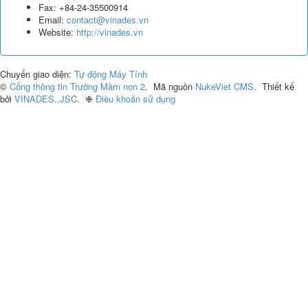
Fax:
+84-24-35500914
Email:
contact@vinades.vn
Website:
http://vinades.vn
Chuyển giao diện:
Tự động
Máy Tính
©
Cổng thông tin Trường Mầm non 2
.
Mã nguồn
NukeViet CMS
.
Thiết kế
bởi
VINADES.,JSC
.
❉
Điều khoản sử dụng