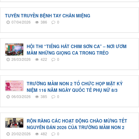
TUYÊN TRUYỀN BỆNH TAY CHÂN MIỆNG
07/04/2026
386
0
HỘI THI “TIẾNG HÁT CHIM SƠN CA” – NƠI ƯƠM
MẦM NHỮNG GIỌNG CA TRONG TRẺO
26/03/2026
422
0
TRƯỜNG MẦM NON 2 TỔ CHỨC HỌP MẶT KỶ
NIỆM 116 NĂM NGÀY QUỐC TẾ PHỤ NỮ 8/3
06/03/2026
385
0
RỘN RÀNG CÁC HOẠT ĐỘNG CHÀO MỪNG TẾT
NGUYÊN ĐÁN 2026 CỦA TRƯỜNG MẦM NON 2
20/02/2026
482
0