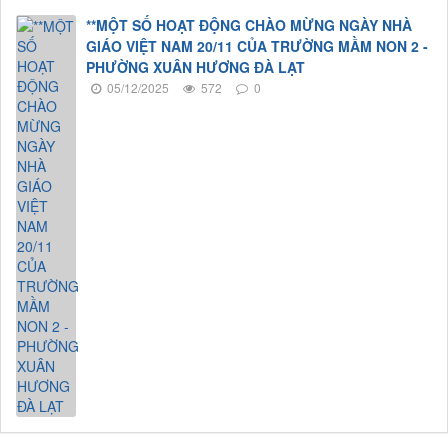
**MỘT SỐ HOẠT ĐỘNG CHÀO MỪNG NGÀY NHÀ
GIÁO VIỆT NAM 20/11 CỦA TRƯỜNG MẦM NON 2 -
PHƯỜNG XUÂN HƯƠNG ĐÀ LẠT
05/12/2025
572
0