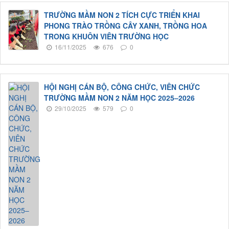
TRƯỜNG MẦM NON 2 TÍCH CỰC TRIỂN KHAI
PHONG TRÀO TRỒNG CÂY XANH, TRỒNG HOA
TRONG KHUÔN VIÊN TRƯỜNG HỌC
16/11/2025
676
0
HỘI NGHỊ CÁN BỘ, CÔNG CHỨC, VIÊN CHỨC
TRƯỜNG MẦM NON 2 NĂM HỌC 2025–2026
29/10/2025
579
0