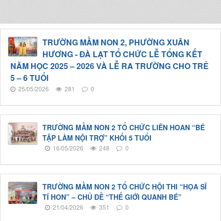
TRƯỜNG MẦM NON 2, PHƯỜNG XUÂN
HƯƠNG - ĐÀ LẠT TỔ CHỨC LỄ TỔNG KẾT
NĂM HỌC 2025 – 2026 VÀ LỄ RA TRƯỜNG CHO TRẺ
5 – 6 TUỔI
25/05/2026
281
0
TRƯỜNG MẦM NON 2 TỔ CHỨC LIÊN HOAN “BÉ
TẬP LÀM NỘI TRỢ” KHỐI 5 TUỔI
16/05/2026
248
0
TRƯỜNG MẦM NON 2 TỔ CHỨC HỘI THI “HỌA SĨ
TÍ HON” – CHỦ ĐỀ “THẾ GIỚI QUANH BÉ”
21/04/2026
351
0