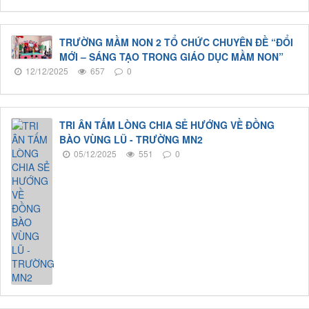
TRƯỜNG MẦM NON 2 TỔ CHỨC CHUYÊN ĐỀ “ĐỔI
MỚI – SÁNG TẠO TRONG GIÁO DỤC MẦM NON”
12/12/2025
657
0
TRI ÂN TẤM LÒNG CHIA SẺ HƯỚNG VỀ ĐỒNG
BÀO VÙNG LŨ - TRƯỜNG MN2
05/12/2025
551
0