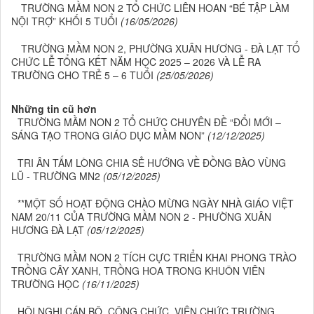
TRƯỜNG MẦM NON 2 TỔ CHỨC LIÊN HOAN “BÉ TẬP LÀM
NỘI TRỢ” KHỐI 5 TUỔI
(16/05/2026)
TRƯỜNG MẦM NON 2, PHƯỜNG XUÂN HƯƠNG - ĐÀ LẠT TỔ
CHỨC LỄ TỔNG KẾT NĂM HỌC 2025 – 2026 VÀ LỄ RA
TRƯỜNG CHO TRẺ 5 – 6 TUỔI
(25/05/2026)
Những tin cũ hơn
TRƯỜNG MẦM NON 2 TỔ CHỨC CHUYÊN ĐỀ “ĐỔI MỚI –
SÁNG TẠO TRONG GIÁO DỤC MẦM NON”
(12/12/2025)
TRI ÂN TẤM LÒNG CHIA SẺ HƯỚNG VỀ ĐỒNG BÀO VÙNG
LŨ - TRƯỜNG MN2
(05/12/2025)
**MỘT SỐ HOẠT ĐỘNG CHÀO MỪNG NGÀY NHÀ GIÁO VIỆT
NAM 20/11 CỦA TRƯỜNG MẦM NON 2 - PHƯỜNG XUÂN
HƯƠNG ĐÀ LẠT
(05/12/2025)
TRƯỜNG MẦM NON 2 TÍCH CỰC TRIỂN KHAI PHONG TRÀO
TRỒNG CÂY XANH, TRỒNG HOA TRONG KHUÔN VIÊN
TRƯỜNG HỌC
(16/11/2025)
HỘI NGHỊ CÁN BỘ, CÔNG CHỨC, VIÊN CHỨC TRƯỜNG