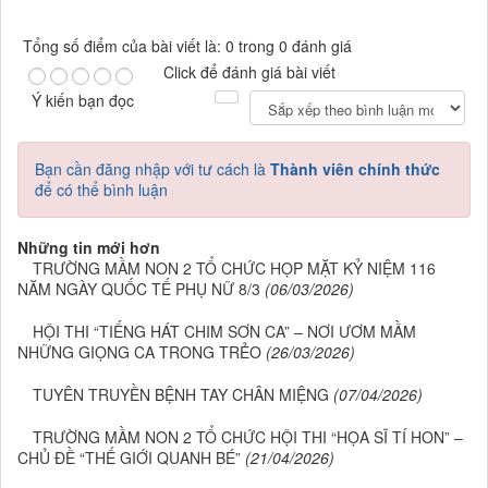
Tổng số điểm của bài viết là: 0 trong 0 đánh giá
Click để đánh giá bài viết
Ý kiến bạn đọc
Bạn cần đăng nhập với tư cách là
Thành viên chính thức
để có thể bình luận
Những tin mới hơn
TRƯỜNG MẦM NON 2 TỔ CHỨC HỌP MẶT KỶ NIỆM 116
NĂM NGÀY QUỐC TẾ PHỤ NỮ 8/3
(06/03/2026)
HỘI THI “TIẾNG HÁT CHIM SƠN CA” – NƠI ƯƠM MẦM
NHỮNG GIỌNG CA TRONG TRẺO
(26/03/2026)
TUYÊN TRUYỀN BỆNH TAY CHÂN MIỆNG
(07/04/2026)
TRƯỜNG MẦM NON 2 TỔ CHỨC HỘI THI “HỌA SĨ TÍ HON” –
CHỦ ĐỀ “THẾ GIỚI QUANH BÉ”
(21/04/2026)