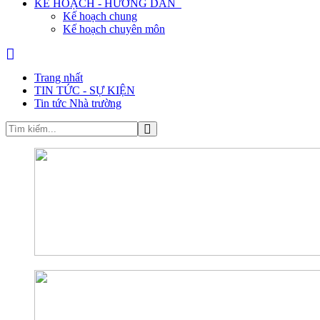
KẾ HOẠCH - HƯỚNG DẪN
Kế hoạch chung
Kế hoạch chuyên môn
Trang nhất
TIN TỨC - SỰ KIỆN
Tin tức Nhà trường