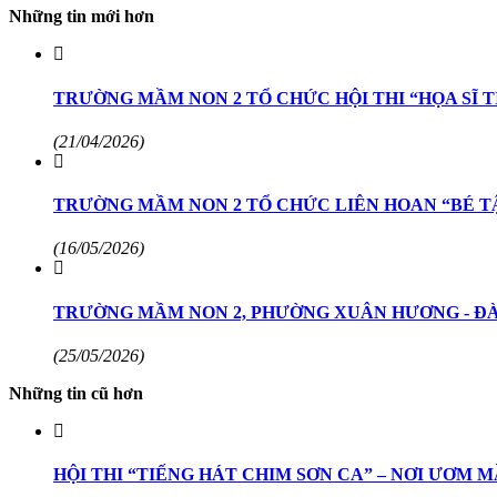
Những tin mới hơn
TRƯỜNG MẦM NON 2 TỔ CHỨC HỘI THI “HỌA SĨ TÍ
(21/04/2026)
TRƯỜNG MẦM NON 2 TỔ CHỨC LIÊN HOAN “BÉ TẬ
(16/05/2026)
TRƯỜNG MẦM NON 2, PHƯỜNG XUÂN HƯƠNG - ĐÀ L
(25/05/2026)
Những tin cũ hơn
HỘI THI “TIẾNG HÁT CHIM SƠN CA” – NƠI ƯƠM