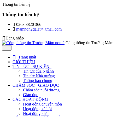
Thông tin liên hệ
Thông tin liên hệ
0263 3820 366
mamnon2dalat@gmail.com
Đăng nhập
Cổng thông tin Trường Mầm n
Trang nhất
GIỚI THIỆU
TIN TỨC - SỰ KIỆN
Tin tức của Ngành
Tin tức Nhà trường
Thông báo chung
CHĂM SÓC - GIÁO DỤC
Chăm sóc nuôi dưỡng
Giáo dục
CÁC HOẠT ĐỘNG
Hoạt động chuyên môn
Hoạt động xã hội
Hoạt động khác