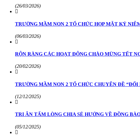
(26/03/2026)
TRƯỜNG MẦM NON 2 TỔ CHỨC HỌP MẶT KỶ NIỆM 
(06/03/2026)
RỘN RÀNG CÁC HOẠT ĐỘNG CHÀO MỪNG TẾT NG
(20/02/2026)
TRƯỜNG MẦM NON 2 TỔ CHỨC CHUYÊN ĐỀ “ĐỔI 
(12/12/2025)
TRI ÂN TẤM LÒNG CHIA SẺ HƯỚNG VỀ ĐỒNG BÀ
(05/12/2025)