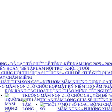
- ĐÀ LẠT TỔ CHỨC LỄ TỔNG KẾT NĂM HỌC 2025 – 2026 
N HOAN “BÉ TẬP LÀM NỘI TRỢ” KHỐI 5 TUỔI
HỨC HỘI THI “HỌA SĨ TÍ HON” – CHỦ ĐỀ “THẾ GIỚI QUA
AY CHÂN MIỆNG
NG HÁT CHIM SƠN CA” – NƠI ƯƠM MẦM NHỮNG GIỌNG CA 
G MẦM NON 2 TỔ CHỨC HỌP MẶT KỶ NIỆM 116 NĂM NGÀY
RỘN RÀNG CÁC HOẠT ĐỘNG CHÀO MỪNG TẾT NGUYÊN
TRƯỜNG MẦM NON 2 TỔ CHỨC CHUYÊN ĐỀ “Đ
TRI ÂN TẤM LÒNG CHIA SẺ HƯỚNG 
**MỘT SỐ HOẠT ĐỘNG CHÀ
MẦM NON 2 - PHƯỜNG XUÂ