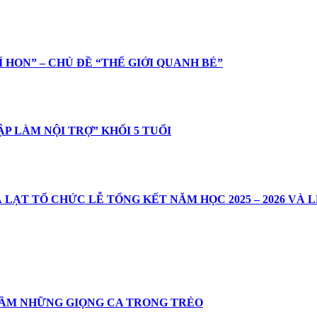
 HON” – CHỦ ĐỀ “THẾ GIỚI QUANH BÉ”
P LÀM NỘI TRỢ” KHỐI 5 TUỔI
ẠT TỔ CHỨC LỄ TỔNG KẾT NĂM HỌC 2025 – 2026 VÀ LỄ
 MẦM NHỮNG GIỌNG CA TRONG TRẺO