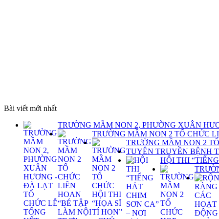
Bài viết mới nhất
TRƯỜNG MẦM NON 2, PHƯỜNG XUÂN HƯƠNG 
TRƯỜNG MẦM NON 2 TỔ CHỨC LIÊ
TRƯỜNG MẦM NON 2 TỔ C
TUYÊN TRUYỀN BỆNH T
HỘI THI “TIẾ
TRƯỜN