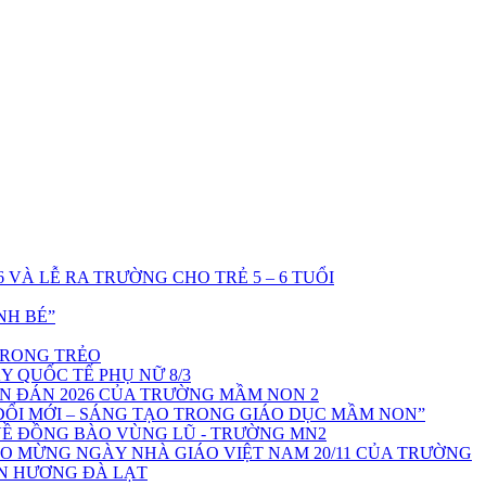
VÀ LỄ RA TRƯỜNG CHO TRẺ 5 – 6 TUỔI
NH BÉ”
TRONG TRẺO
 QUỐC TẾ PHỤ NỮ 8/3
 ĐÁN 2026 CỦA TRƯỜNG MẦM NON 2
ỔI MỚI – SÁNG TẠO TRONG GIÁO DỤC MẦM NON”
VỀ ĐỒNG BÀO VÙNG LŨ - TRƯỜNG MN2
O MỪNG NGÀY NHÀ GIÁO VIỆT NAM 20/11 CỦA TRƯỜNG
N HƯƠNG ĐÀ LẠT