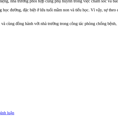
ệng, nhà trường phối hợp cùng phụ huynh trong việc chăm sóc và bảo
học đường, đặc biệt ở lứa tuổi mầm non và tiểu học. Vì vậy, sự theo dõ
n và cùng đồng hành với nhà trường trong công tác phòng chống bệnh,
bình luận