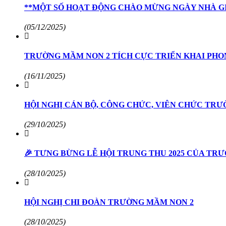
**MỘT SỐ HOẠT ĐỘNG CHÀO MỪNG NGÀY NHÀ GI
(05/12/2025)
TRƯỜNG MẦM NON 2 TÍCH CỰC TRIỂN KHAI PH
(16/11/2025)
HỘI NGHỊ CÁN BỘ, CÔNG CHỨC, VIÊN CHỨC TRƯ
(29/10/2025)
🎉 TƯNG BỪNG LỄ HỘI TRUNG THU 2025 CỦA TR
(28/10/2025)
HỘI NGHỊ CHI ĐOÀN TRƯỜNG MẦM NON 2
(28/10/2025)