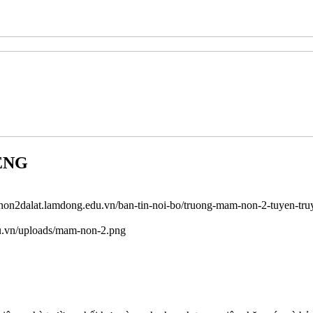
ỆNG
non2dalat.lamdong.edu.vn/ban-tin-noi-bo/truong-mam-non-2-tuyen-tru
u.vn/uploads/mam-non-2.png